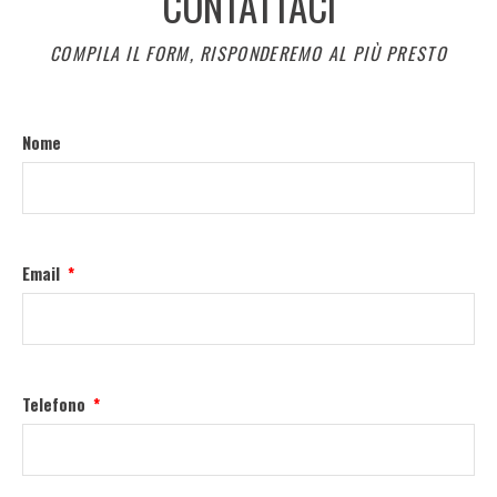
CONTATTACI
CONDIVISIONE DEI FLUSSI
VIDEO DEL SISTEMA DI
COMPILA IL FORM, RISPONDEREMO AL PIÙ PRESTO
VIDEOSORVEGLIANZA CON LE
FORZE DELL’ORDINE
Nome
Email
Telefono