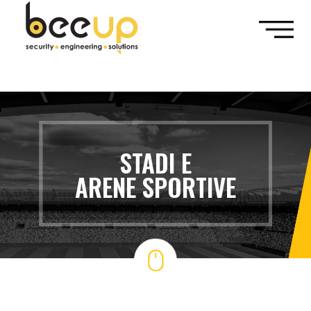
// popup modale quando l'utente fa scroll fino alla fine della
pagine e ci rimane per almeno un minuto.
STADI E
ARENE SPORTIVE